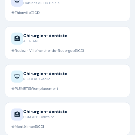
🦷
Cabinet du DR Belala
Thionville
CDI
Chirurgien-dentiste
🏥
ALTRIANE
Rodez - Villefranche-de-Rouergue
CDI
Chirurgien-dentiste
🦷
NICOLAS Gaëlle
PLEMET
Remplacement
Chirurgien-dentiste
🏥
SCM AFB Dentaire
Montélimar
CDI