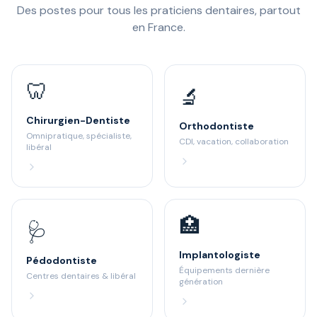
Des postes pour tous les praticiens dentaires, partout
en France.
🦷
🔬
Chirurgien-Dentiste
Orthodontiste
Omnipratique, spécialiste,
CDI, vacation, collaboration
libéral
🏥
🩺
Implantologiste
Pédodontiste
Équipements dernière
Centres dentaires & libéral
génération