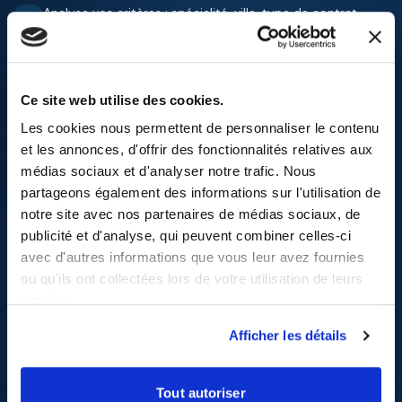
Analyse vos critères : spécialité, ville, type de contrat,
disponibilité…
Dialogue avec vous par WhatsApp pour affiner votre
recherche
Ce site web utilise des cookies.
Vous alerte en temps réel dès qu'une offre correspond à
Les cookies nous permettent de personnaliser le contenu
votre profil
et les annonces, d'offrir des fonctionnalités relatives aux
médias sociaux et d'analyser notre trafic. Nous
Activer mon agent IA gratuit
partageons également des informations sur l'utilisation de
notre site avec nos partenaires de médias sociaux, de
publicité et d'analyse, qui peuvent combiner celles-ci
avec d'autres informations que vous leur avez fournies
Agent Alphasante IA
ou qu'ils ont collectées lors de votre utilisation de leurs
En ligne
services.
Afficher les détails
Bonjour ! Je suis votre agent emploi IA.
Quel type de poste recherchez-vous ?
Tout autoriser