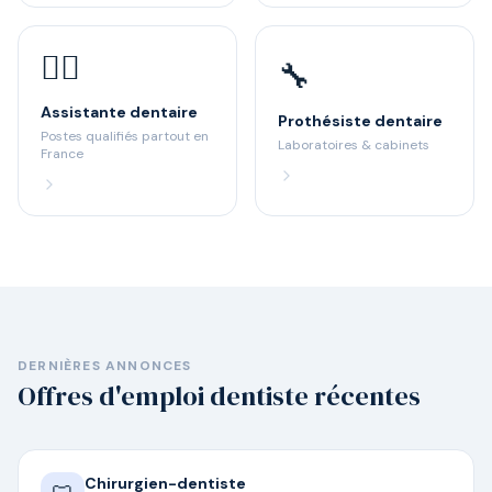
👩‍⚕️
🔧
Assistante dentaire
Prothésiste dentaire
Postes qualifiés partout en
Laboratoires & cabinets
France
DERNIÈRES ANNONCES
Offres d'emploi dentiste récentes
Chirurgien-dentiste