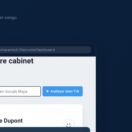
est conçu
lphasante.fr/RecruiterDashboard