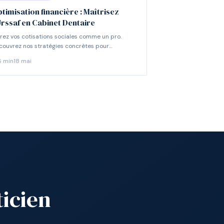
timisation financière : Maîtrisez
Urssaf en Cabinet Dentaire
rez vos cotisations sociales comme un pro.
couvrez nos stratégies concrètes pour
imiser l'Urssaf de votre cabinet dentaire et
6
min
18 mai
liorer votre trésorerie.
ticien