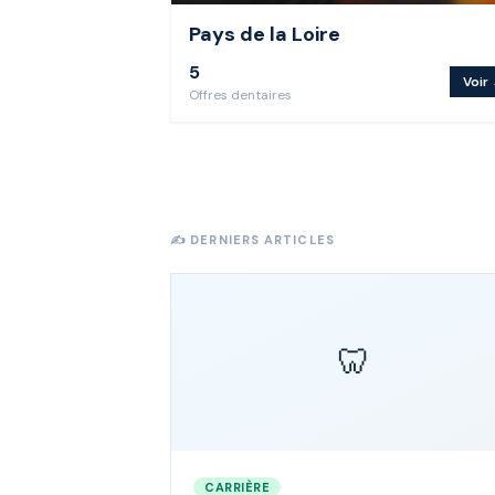
Pays de la Loire
5
Voir
Offre
s
dentaire
s
✍️ DERNIERS ARTICLES
🦷
CARRIÈRE