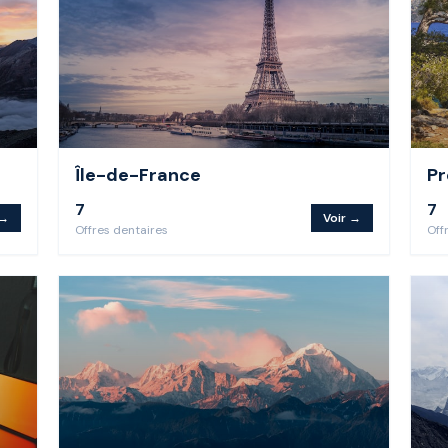
Île-de-France
Pr
7
7
 →
Voir →
Offre
s
dentaire
s
Off