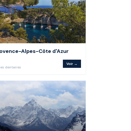
ovence-Alpes-Côte d'Azur
Voir →
re
s
dentaire
s