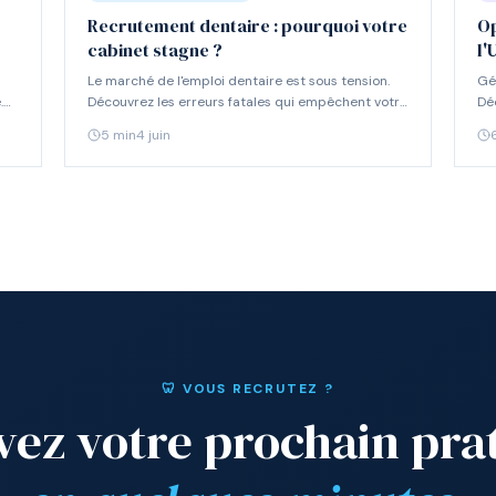
Recrutement dentaire : pourquoi votre
Op
cabinet stagne ?
l'
Le marché de l'emploi dentaire est sous tension.
Gé
.
Découvrez les erreurs fatales qui empêchent votre
Dé
cabinet de recruter et nos solutions pour y
opt
5
min
4 juin
remédier.
amé
🦷 VOUS RECRUTEZ ?
ez votre prochain pra