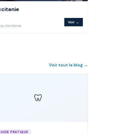
citanie
Voir →
re
s
dentaire
s
Voir tout le blog →
🦷
GUIDE PRATIQUE