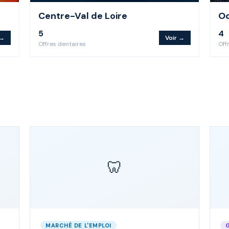
Centre-Val de Loire
Oc
5
4
 →
Voir →
Offre
s
dentaire
s
Off
🦷
MARCHÉ DE L'EMPLOI