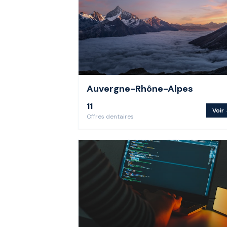
Auvergne-Rhône-Alpes
11
Voir
Offre
s
dentaire
s