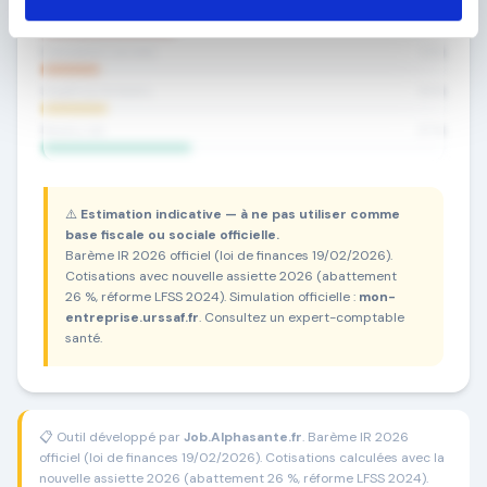
Charges cabinet
33
%
Cotisations sociales
14
%
Impôt sur le revenu
16
%
Revenu net
37
%
⚠️
Estimation indicative — à ne pas utiliser comme
base fiscale ou sociale officielle.
Barème IR 2026 officiel (loi de finances 19/02/2026).
Cotisations avec nouvelle assiette 2026 (abattement
26 %, réforme LFSS 2024). Simulation officielle :
mon-
entreprise.urssaf.fr
. Consultez un expert-comptable
santé.
📋 Outil développé par
Job.Alphasante.fr
. Barème IR 2026
officiel (loi de finances 19/02/2026). Cotisations calculées avec la
nouvelle assiette 2026 (abattement 26 %, réforme LFSS 2024).