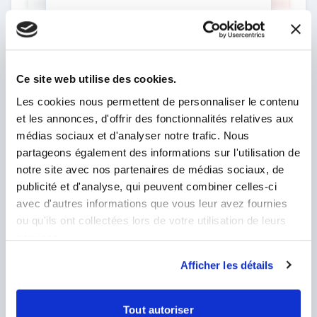
CARPIMKO
– 8 409 €
Retraite complémentaire dentistes
Créez un compte gratuit
Impôt sur le revenu
– 49 177 €
Pour accéder aux résultats complets
TMI 41 %
de votre simulation.
Ce site web utilise des cookies.
Créer mon compte gratuit →
REVENU NET ESTIMÉ
Les cookies nous permettent de personnaliser le contenu
110 278 €
et les annonces, d'offrir des fonctionnalités relatives aux
Déjà inscrit ?
Se connecter
médias sociaux et d'analyser notre trafic. Nous
partageons également des informations sur l'utilisation de
INDICATEURS CLÉS
notre site avec nos partenaires de médias sociaux, de
Taux de charges total
63 %
publicité et d'analyse, qui peuvent combiner celles-ci
avec d'autres informations que vous leur avez fournies
Revenu mensuel net
9 190 €
ou qu'ils ont collectées lors de votre utilisation de leurs
services.
Revenu net / jour travaillé
545 €/j
Afficher les détails
Honoraire net / heure (8h/j)
68 €/h
RÉPARTITION DU CA
Tout autoriser