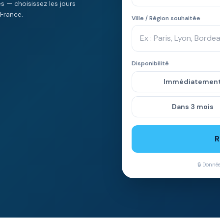
 — choisissez les jours
France.
Ville / Région souhaitée
Disponibilité
Immédiatemen
Dans 3 mois
R
🔒 Donné