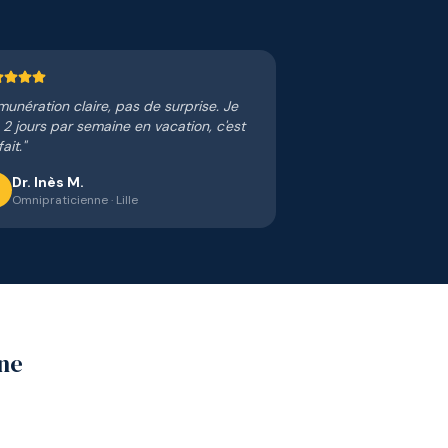
unération claire, pas de surprise. Je
s 2 jours par semaine en vacation, c'est
ait.
"
Dr. Inès M.
Omnipraticienne
·
Lille
ne