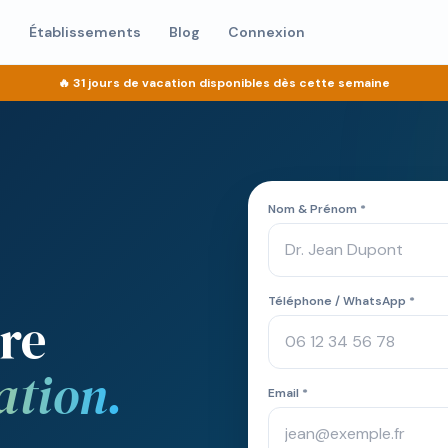
s
Établissements
Blog
Connexion
🔥
31 jours de vacation
disponibles dès cette semaine
Nom & Prénom *
Téléphone / WhatsApp *
tre
ation.
Email *