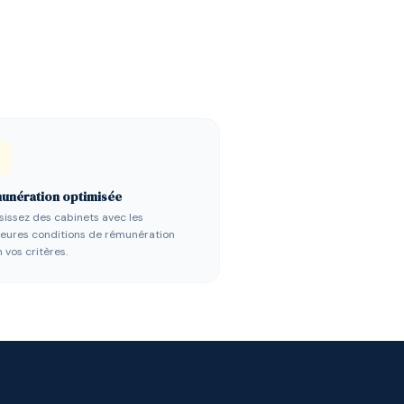
unération optimisée
sissez des cabinets avec les
leures conditions de rémunération
 vos critères.