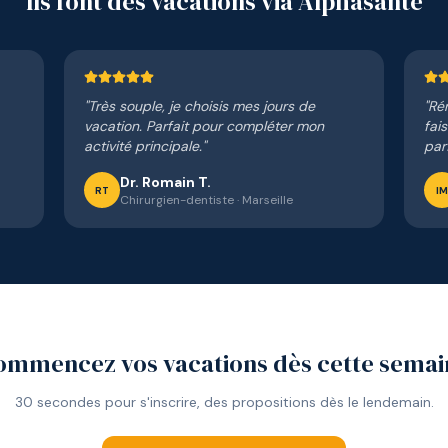
Ils font des vacations via Alphasante
"
Très souple, je choisis mes jours de
"
Rém
vacation. Parfait pour compléter mon
fai
activité principale.
"
parf
Dr. Romain T.
RT
IM
Chirurgien-dentiste
·
Marseille
ommencez vos vacations dès cette semai
30 secondes pour s'inscrire, des propositions dès le lendemain.