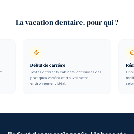
La vacation dentaire, pour qui ?
Début de carrière
Rém
ez
Testez différents cabinets, découvrez des
Choi
pratiques variées et trouvez votre
meil
environnement idéal.
selon