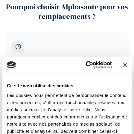
Pourquoi choisir Alphasante pour vos
remplacements ?
Missions flexibles
1 jour, 1 semaine, 1 mois… Choisissez les missions qui s'adaptent à
votre agenda.
Ce site web utilise des cookies.
Les cookies nous permettent de personnaliser le contenu
et les annonces, d'offrir des fonctionnalités relatives aux
médias sociaux et d'analyser notre trafic. Nous
Partout en France
partageons également des informations sur l'utilisation de
Des cabinets en ville, en zone rurale, ou en zone sous-dotée — à
notre site avec nos partenaires de médias sociaux, de
vous de choisir.
publicité et d'analyse, qui peuvent combiner celles-ci