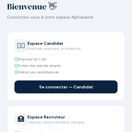
Bienvenue 👋
Connectez-vous à votre espace Alphasanté
Espace Candidat
👨‍⚕️
Praticien, assistant, prothésiste…
Postulez en 1 clic
Créez des alertes emploi
Gérez vos candidatures
Se connecter — Candidat
Espace Recruteur
🏥
Cabinet, centre dentaire, clinique…