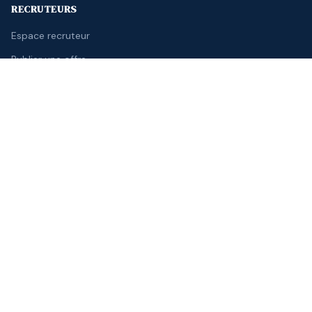
RECRUTEURS
Espace recruteur
Publier une offre
Candidatures reçues
Créer un compte
Nos offres & tarifs
CONTACT
contact@alphasante.fr
France
LÉGAL
À propos
Contact