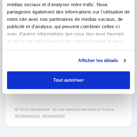
médias sociaux et d'analyser notre trafic. Nous
https://alphasante.fr/RecruiterSignup
partageons également des informations sur l'utilisation de
notre site avec nos partenaires de médias sociaux, de
Si vous avez des questions, je suis disponible par
retour d'email.
publicité et d'analyse, qui peuvent combiner celles-ci
avec d'autres informations que vous leur avez fournies
Bien confraternellement,
ou qu'ils ont collectées lors de votre utilisation de leurs
services.
L'équipe Alphasanté
📧 contact@alphasante.fr
Afficher les détails
🌐 alphasante.fr
Tout autoriser
Créer mon compte gratuitement →
© 2026 Alphasanté · 1er site d'emploi dentaire en France
Se désinscrire
·
alphasante.fr