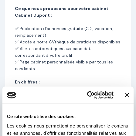
Ce que nous proposons pour votre cabinet
Cabinet Dupont :
✅ Publication d'annonces gratuite (CDI, vacation,
remplacement)
✅ Accès à notre CVthèque de praticiens disponibles
✅ Alertes automatiques aux candidats
correspondant à votre profil
✅ Page cabinet personnalisée visible par tous les
candidats
En chiffres :
• +1 200 praticiens inscrits
• +500 cabinets partenaires
• Candidatures reçues en moins de 48h en moyenne
La création de votre fiche cabinet est
100%
Ce site web utilise des cookies.
gratuite et sans engagement
.
Les cookies nous permettent de personnaliser le contenu
et les annonces, d'offrir des fonctionnalités relatives aux
👉 Créez votre compte en 2 minutes :