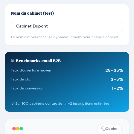
Nom du cabinet (test)
Le nom est personnalisé dynamiquement pour chaque cabinet
📊 Benchmarks email B2B
28–35%
Taux d'ouverture moyen
3–5%
Taux de clic
1–2%
Taux de conversion
💡 Sur 100 cabinets contactés → ~2 inscriptions estimées
Copier