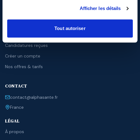
Afficher les détails
RECRUTEURS
Espace recruteur
Tout autoriser
Publier une offre
Candidatures reçues
Créer un compte
Nos offres & tarifs
CONTACT
contact@alphasante.fr
France
LÉGAL
À propos