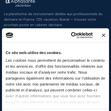
La plateforme de recrutement dédiée aux professionnels du
dentaire en France. CDI, vacation, libéral — trouvez votre
prochain poste en cabinet dentaire.
Ce site web utilise des cookies.
CANDIDATS
Les cookies nous permettent de personnaliser le contenu
Offres d'emploi
et les annonces, d'offrir des fonctionnalités relatives aux
Établissements
médias sociaux et d'analyser notre trafic. Nous
partageons également des informations sur l'utilisation de
Dentistes disponibles
notre site avec nos partenaires de médias sociaux, de
Espace candidat
publicité et d'analyse, qui peuvent combiner celles-ci
avec d'autres informations que vous leur avez fournies
Mon profil
ou qu'ils ont collectées lors de votre utilisation de leurs
Mes alertes
services.