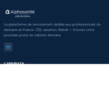
La plateforme de recrutement dédiée aux professionnels du
dentaire en France. CDI, vacation, libéral — trouvez votre
prochain poste en cabinet dentaire.
CANDIDATS
Offres d'emploi
Établissements
Dentistes disponibles
Espace candidat
Mon profil